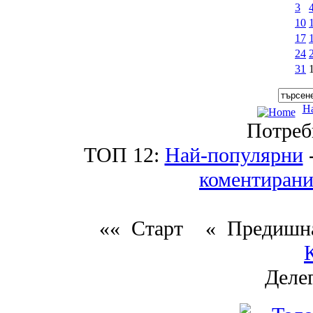
3
10
17
24
31
Н
Потреб
ТОП 12:
Най-популярни
коментиран
«« Старт
« Предиш
Деле