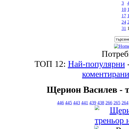
3
10
17
24
31
Потреб
ТОП 12:
Най-популярни
коментиран
Щерион Василев - 
446
445
443
441
439
438
266
265
264