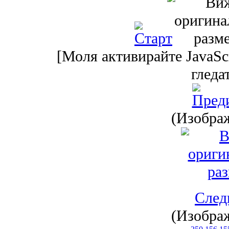
[Моля активирайте JavaScr
гледа
(Изображ
След
(Изображ