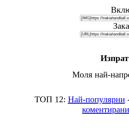
Вклю
Зак
Изпрат
Моля най-напре
ТОП 12:
Най-популярни
коментиран