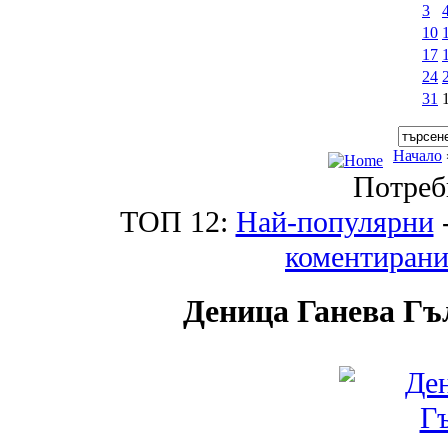
3
10
17
24
31
Начало
Потреб
ТОП 12:
Най-популярни
коментиран
Деница Ганева Гъ