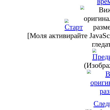
[Моля активирайте JavaScr
гледа
(Изобра
След