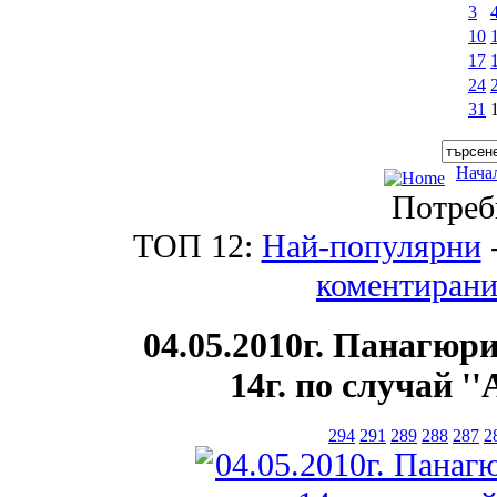
3
10
17
24
31
Нача
Потреб
ТОП 12:
Най-популярни
коментиран
04.05.2010г. Панагюр
14г. по случай '
294
291
289
288
287
2