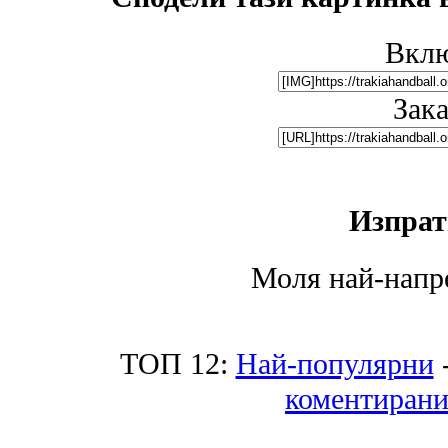
Вклю
Зак
Изпрат
Моля най-напре
ТОП 12:
Най-популярни
коментиран