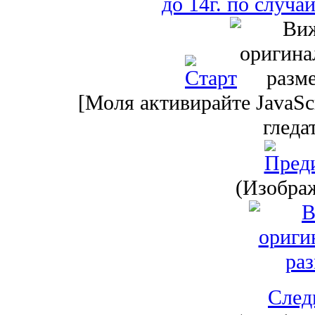
[Моля активирайте JavaScr
гледа
(Изображ
След