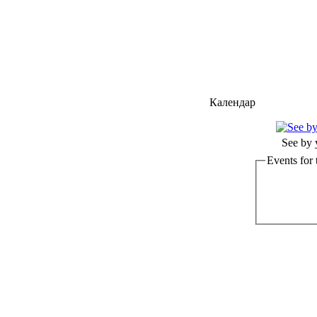
Календар
See by 
Events for 