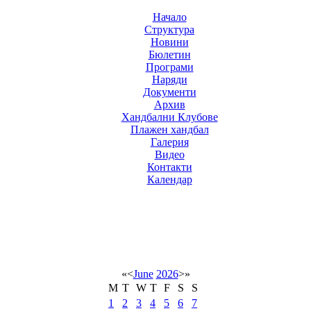
Начало
Структура
Новини
Бюлетин
Програми
Наряди
Документи
Архив
Хандбални Клубове
Плажен хандбал
Галерия
Видео
Контакти
Календар
«
<
June
2026
>
»
M
T
W
T
F
S
S
1
2
3
4
5
6
7