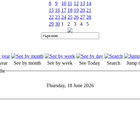
8
9
10
11
12
13
14
15
16
17
18
19
20
21
22
23
24
25
26
27
28
29
30
1
2
3
4
5
year
See by month
See by week
See Today
Search
Jump t
the
Thursday, 18 June 2026