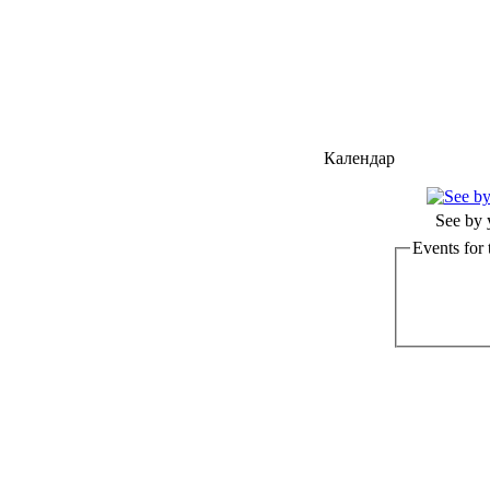
Календар
See by 
Events for 