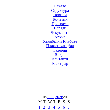
Начало
Структура
Новини
Бюлетин
Програми
Наряди
Документи
Архив
Хандбални Клубове
Плажен хандбал
Галерия
Видео
Контакти
Календар
«
<
June
2026
>
»
M
T
W
T
F
S
S
1
2
3
4
5
6
7