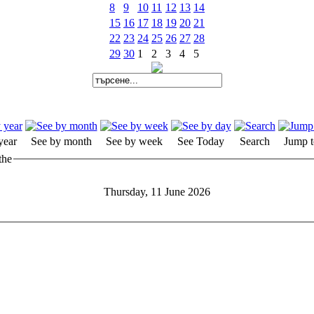
8
9
10
11
12
13
14
15
16
17
18
19
20
21
22
23
24
25
26
27
28
29
30
1
2
3
4
5
year
See by month
See by week
See Today
Search
Jump t
the
Thursday, 11 June 2026