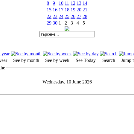
8
9
10
11
12
13
14
15
16
17
18
19
20
21
22
23
24
25
26
27
28
29
30
1
2
3
4
5
year
See by month
See by week
See Today
Search
Jump t
the
Wednesday, 10 June 2026