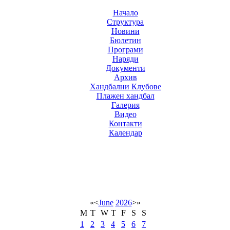
Начало
Структура
Новини
Бюлетин
Програми
Наряди
Документи
Архив
Хандбални Клубове
Плажен хандбал
Галерия
Видео
Контакти
Календар
«
<
June
2026
>
»
M
T
W
T
F
S
S
1
2
3
4
5
6
7