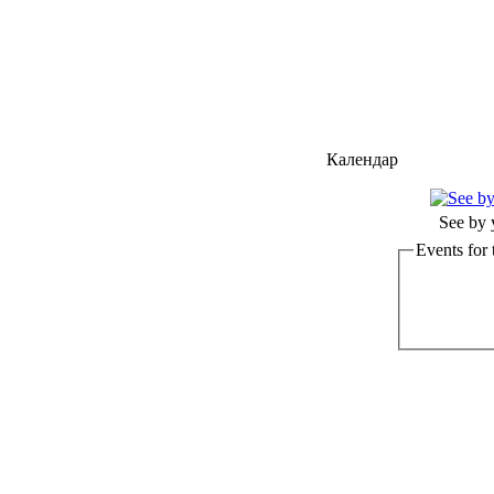
Календар
See by 
Events for 