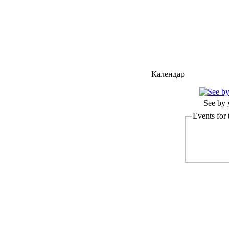
Календар
See by 
Events for 