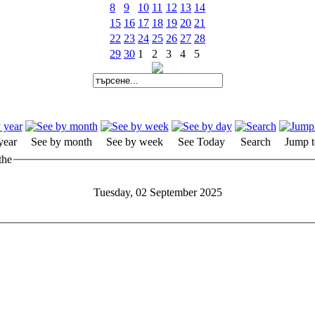
8
9
10
11
12
13
14
15
16
17
18
19
20
21
22
23
24
25
26
27
28
29
30
1
2
3
4
5
year
See by month
See by week
See Today
Search
Jump t
the
Tuesday, 02 September 2025