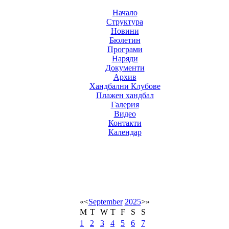
Начало
Структура
Новини
Бюлетин
Програми
Наряди
Документи
Архив
Хандбални Клубове
Плажен хандбал
Галерия
Видео
Контакти
Календар
«
<
September
2025
>
»
M
T
W
T
F
S
S
1
2
3
4
5
6
7