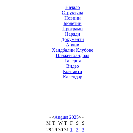
Начало
Структура
Новини
Бюлетин
Програми
Наряди
Документи
Архив
Хандбални Клубове
Плажен хандбал
Галерия
Видео
Контакти
Календар
«
<
August
2025
>
»
M
T
W
T
F
S
S
28
29
30
31
1
2
3