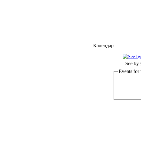
Календар
See by 
Events for 