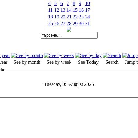
4
5
6
7
8
9
10
11
12
13
14
15
16
17
18
19
20
21
22
23
24
25
26
27
28
29
30
31
year
See by month
See by week
See Today
Search
Jump t
the
Tuesday, 05 August 2025