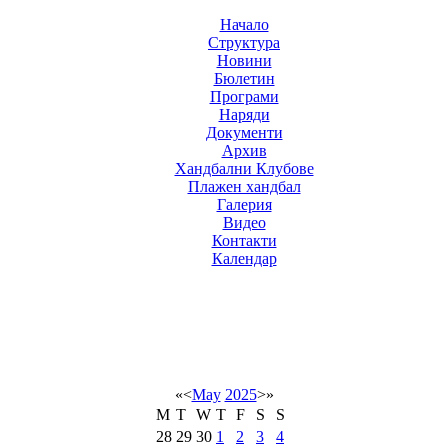
Начало
Структура
Новини
Бюлетин
Програми
Наряди
Документи
Архив
Хандбални Клубове
Плажен хандбал
Галерия
Видео
Контакти
Календар
«
<
May
2025
>
»
M
T
W
T
F
S
S
28
29
30
1
2
3
4