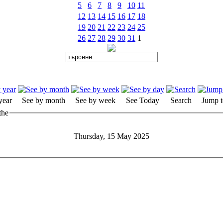
5
6
7
8
9
10
11
12
13
14
15
16
17
18
19
20
21
22
23
24
25
26
27
28
29
30
31
1
year
See by month
See by week
See Today
Search
Jump t
the
Thursday, 15 May 2025