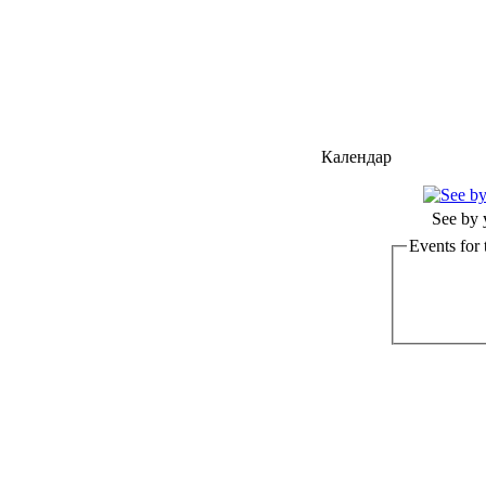
Календар
See by 
Events for 