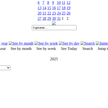
6
7
8
9
10
11
12
13
14
15
16
17
18
19
20
21
22
23
24
25
26
27
28
29
30
31
1
2
year
See by month
See by week
See Today
Search
Jump t
2025