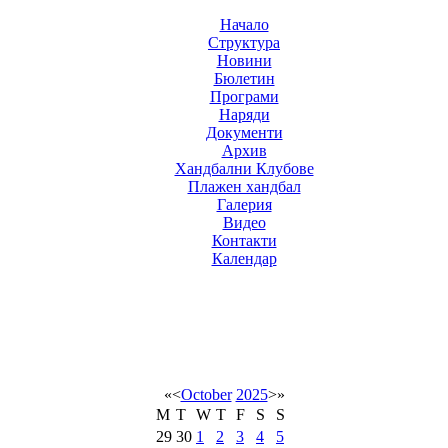
Начало
Структура
Новини
Бюлетин
Програми
Наряди
Документи
Архив
Хандбални Клубове
Плажен хандбал
Галерия
Видео
Контакти
Календар
«
<
October
2025
>
»
M
T
W
T
F
S
S
29
30
1
2
3
4
5