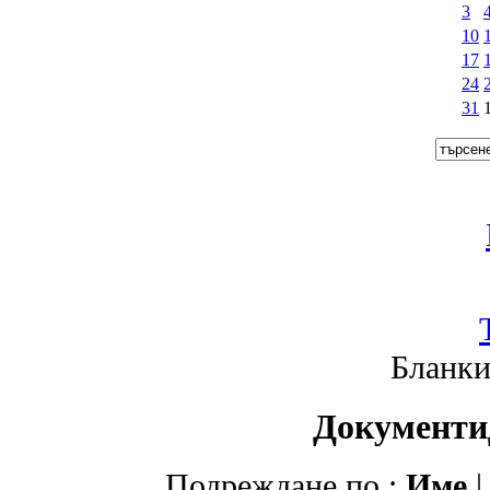
3
10
17
24
31
Бланки
Документи
Подреждане по :
Име