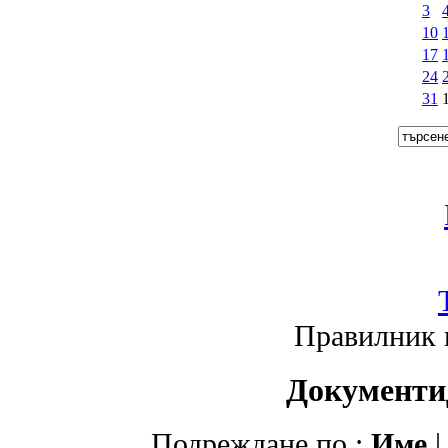
3
10
17
24
31
Правилник 
Документи
Подреждане по :
Име