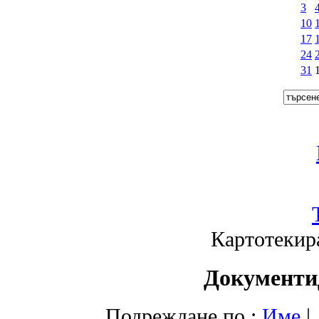
3
10
17
24
31
Картотекир
Документи
Подреждане по :
Име
|