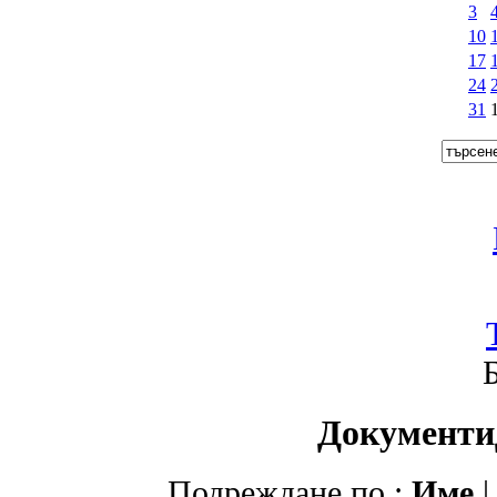
3
10
17
24
31
Документи
Подреждане по :
Име