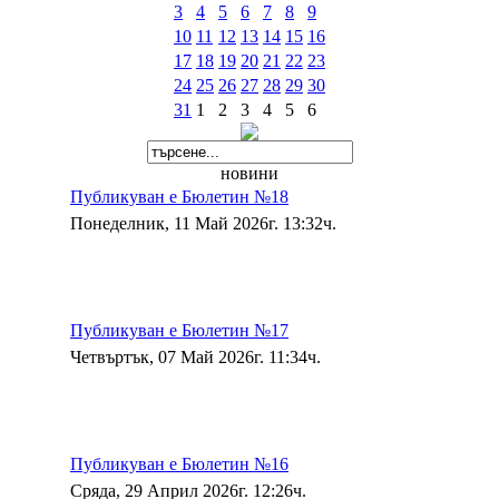
3
4
5
6
7
8
9
10
11
12
13
14
15
16
17
18
19
20
21
22
23
24
25
26
27
28
29
30
31
1
2
3
4
5
6
новини
Публикуван е Бюлетин №18
Понеделник, 11 Май 2026г. 13:32ч.
Публикуван е Бюлетин №17
Четвъртък, 07 Май 2026г. 11:34ч.
Публикуван е Бюлетин №16
Сряда, 29 Април 2026г. 12:26ч.