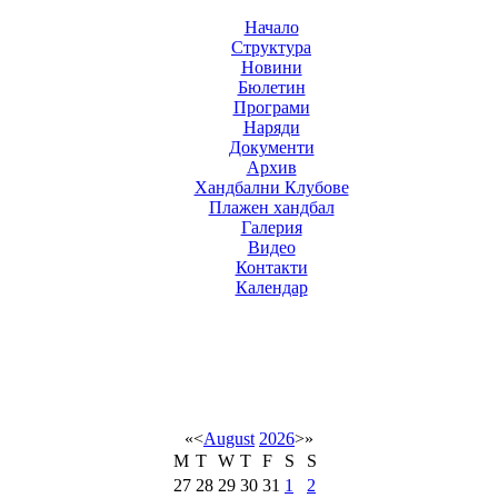
Начало
Структура
Новини
Бюлетин
Програми
Наряди
Документи
Архив
Хандбални Клубове
Плажен хандбал
Галерия
Видео
Контакти
Календар
«
<
August
2026
>
»
M
T
W
T
F
S
S
27
28
29
30
31
1
2