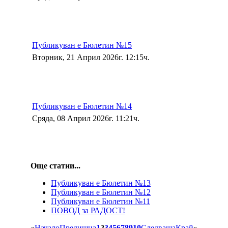
Публикуван е Бюлетин №15
Вторник, 21 Април 2026г. 12:15ч.
Публикуван е Бюлетин №14
Сряда, 08 Април 2026г. 11:21ч.
Още статии...
Публикуван е Бюлетин №13
Публикуван е Бюлетин №12
Публикуван е Бюлетин №11
ПОВОД за РАДОСТ!
«
Начало
Предишна
1
2
3
4
5
6
7
8
9
10
Следваща
Край
»