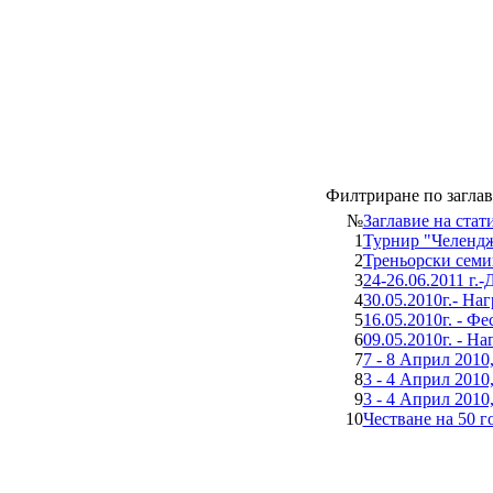
Филтриране по загла
№
Заглавие на стат
1
Турнир "Челенд
2
Треньорски семин
3
24-26.06.2011 г.
4
30.05.2010г.- Наг
5
16.05.2010г. - Ф
6
09.05.2010г. - Н
7
7 - 8 Април 201
8
3 - 4 Април 2010
9
3 - 4 Април 2010
10
Честване на 50 