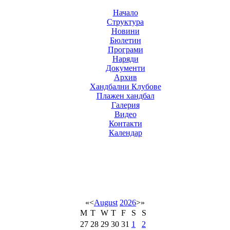
Начало
Структура
Новини
Бюлетин
Програми
Наряди
Документи
Архив
Хандбални Клубове
Плажен хандбал
Галерия
Видео
Контакти
Календар
«
<
August
2026
>
»
M
T
W
T
F
S
S
27
28
29
30
31
1
2