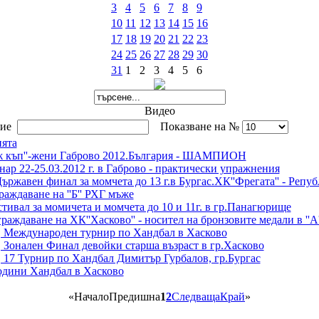
3
4
5
6
7
8
9
10
11
12
13
14
15
16
17
18
19
20
21
22
23
24
25
26
27
28
29
30
31
1
2
3
4
5
6
Видео
вие
Показване на №
ията
ж къп''-жени Габрово 2012.България - ШАМПИОН
ар 22-25.03.2012 г. в Габрово - практически упражнения
-Държавен финал за момчета до 13 г.в Бургас.ХК''Фрегата'' - Ре
раждаване на ''Б'' РХГ мъже
естивал за момичета и момчета до 10 и 11г. в гр.Панагюрище
аграждаване на ХК''Хасково'' - носител на бронзовите медали в ''
0, Международен турнир по Хандбал в Хасково
, Зонален Финал девойки старша възраст в гр.Хасково
, 17 Турнир по Хандбал Димитър Гурбалов, гр.Бургас
години Хандбал в Хасково
«
Начало
Предишна
1
2
Следваща
Край
»