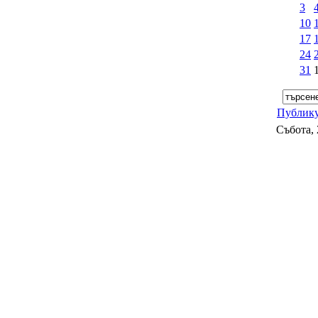
3
10
17
24
31
Публику
Събота, 