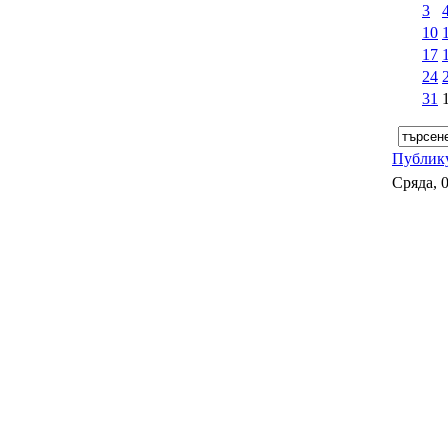
3
10
17
24
31
Публик
Сряда, 0