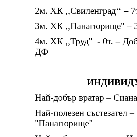
2м. ХК ,,Свиленград‘‘ – 7
3м. ХК ,,Панагюрище" – 3
4м. ХК ,,Труд" - 0т. – До
ДФ
ИНДИВИД
Най-добър вратар – Сиан
Най-полезен състезател –
"Панагюрище"