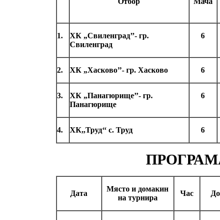
Отбор
Мача
1.
ХК „Свиленград’’- гр.
6
Свиленград
2.
ХК „Хасково’’- гр. Хасково
6
3.
ХК „Панагюрище’’- гр.
6
Панагюрище
4.
ХК,,Труд‘‘ с. Труд
6
ПРОГРАМА
Място и домакин
Дата
Час
До
на турнира