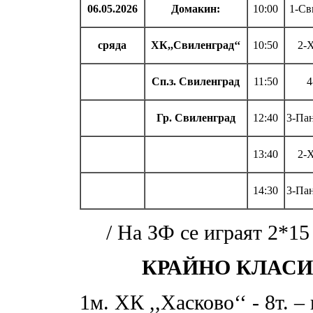
06.05.2026
Домакин:
10:00
1-Св
сряда
ХК,,Свиленград‘‘
10:50
2-
Сп.з. Свиленград
11:50
4
Гр. Свиленград
12:40
3-Па
13:40
2-
14:30
3-Па
/ На ЗФ се играят 2*15
КРАЙНО КЛАСИРА
1м. ХК ,,Хасково‘‘ - 8т. 