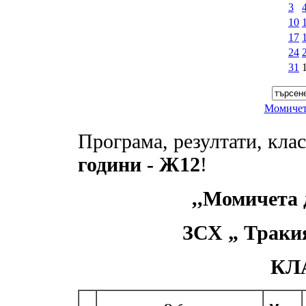
3
10
17
24
31
Момичета
Програма, резултати, кла
години - Ж12
!
,,Момичета 
ЗСХ „ Тракия
КЛ